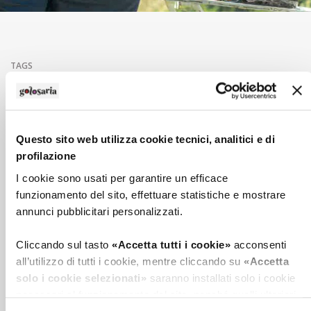
TAGS
monferrato 2022
Questo sito web utilizza cookie tecnici, analitici e di
profilazione
I cookie sono usati per garantire un efficace
I NOSTRI PORTALI
funzionamento del sito, effettuare statistiche e mostrare
annunci pubblicitari personalizzati.
Cliccando sul tasto
«Accetta tutti i cookie»
acconsenti
all’utilizzo di tutti i cookie, mentre cliccando su
«Accetta
solo i cookie selezionati»
saranno installati solo i cookie
necessari al funzionamento del sito, nonché quelli ulteriori