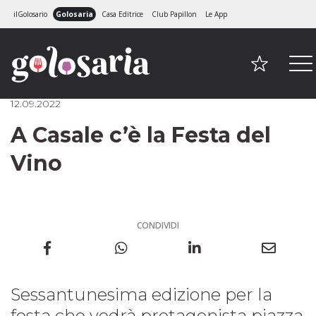
ilGolosario
Golosaria
Casa Editrice
Club Papillon
Le App
12.09.2022
A Casale c’è la Festa del
Vino
CONDIVIDI
Sessantunesima edizione per la
festa che vedrà protagonista piazza