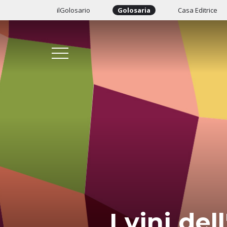
ilGolosario
Golosaria
Casa Editrice
I vini de