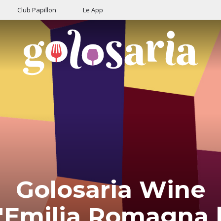
Club Papillon
Le App
Golosaria Wine
ll'Emilia Romagna |