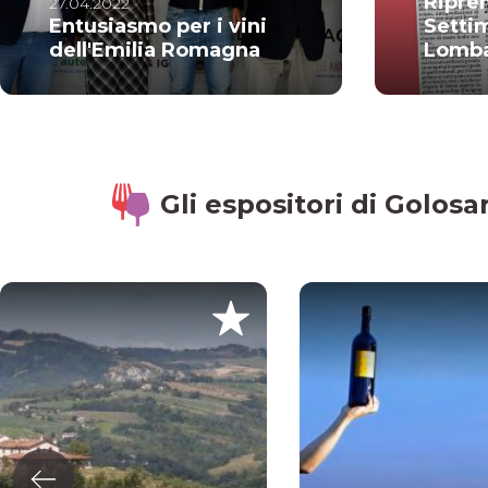
Ripre
27.04.2022
Entusiasmo per i vini
Setti
dell'Emilia Romagna
Lomb
Gli espositori di Golosa