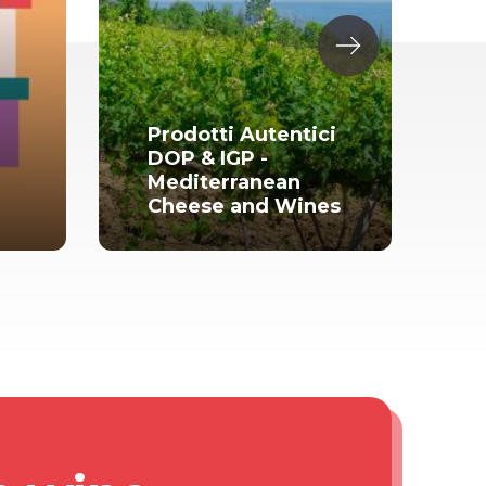
Prodotti Autentici
DOP & IGP -
T
Mediterranean
m
Cheese and Wines
a