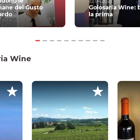
ndono le
22.04.2022
mane del Gusto
Golosaria Wine: 
ardo
la prima
ria Wine