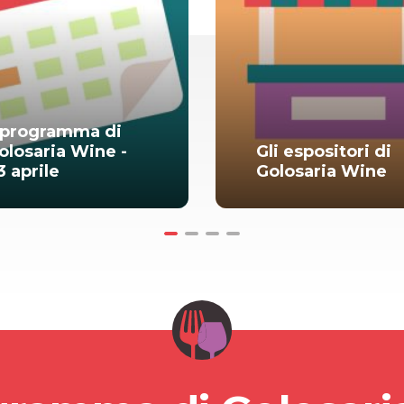
l programma di
olosaria Wine -
Gli espositori di
3 aprile
Golosaria Wine