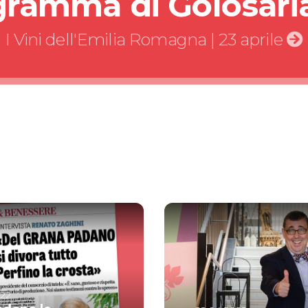
ogramma di Golosari
I Vini dell'Emilia Romagna | 23 aprile
022