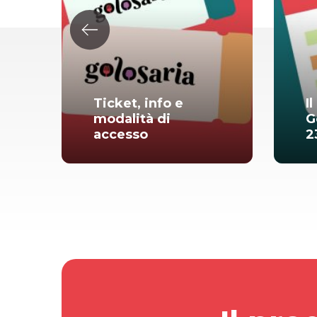
i
Ticket, info e
I
modalità di
G
s
accesso
2