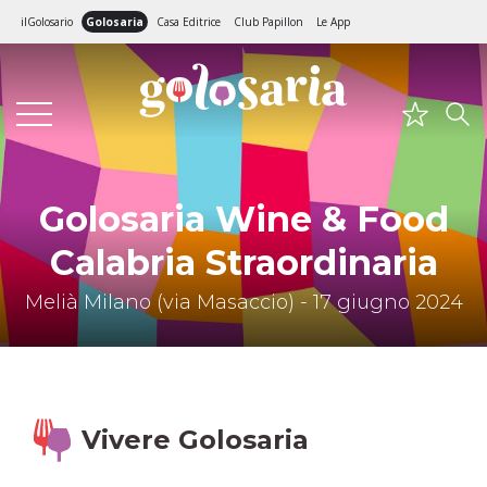
ilGolosario
Golosaria
Casa Editrice
Club Papillon
Le App
Golosaria Wine & Food
Calabria Straordinaria
Melià Milano (via Masaccio) - 17 giugno 2024
Vivere Golosaria