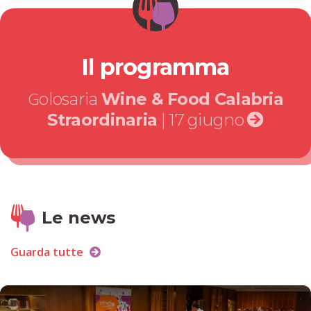
Il programma
Golosaria
Wine & Food Calabria
Straordinaria
| 17 giugno
Le news
Guarda tutte