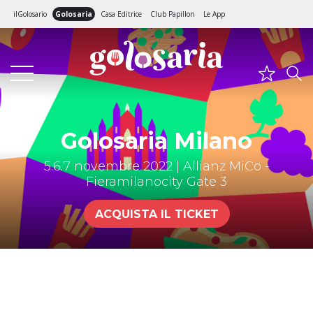
ilGolosario
Golosaria
Casa Editrice
Club Papillon
Le App
Golosaria Milano
5.6.7 novembre 2022 | Allianz MiCo -
Fieramilanocity Gate 3
ACQUISTA IL TICKET