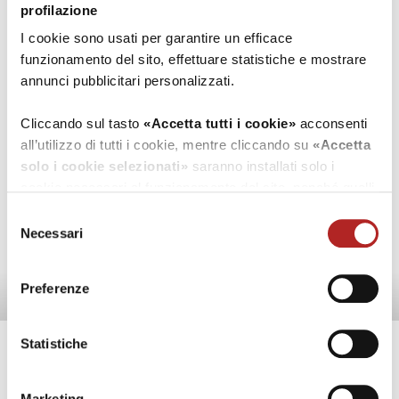
profilazione
I cookie sono usati per garantire un efficace
funzionamento del sito, effettuare statistiche e mostrare
annunci pubblicitari personalizzati.
Cliccando sul tasto
«Accetta tutti i cookie»
acconsenti
all’utilizzo di tutti i cookie, mentre cliccando su
«Accetta
solo i cookie selezionati»
saranno installati solo i
cookie necessari al funzionamento del sito, nonché quelli
ulteriori eventualmente selezionati dall’utente. Cliccando
Selezione
su
“Rifiuta i cookie”
, verranno installati solo i cookie
Necessari
del
Guarda tutti
tecnici.
consenso
Preferenze
Cliccando su
«Mostra dettagli»
puoi vedere nel dettaglio
i singoli cookie e le terze parti che installano i cookie
tramite il presente sito.
Statistiche
LE MANIFESTAZIONI 2022
Clicca
qui
per visualizzare l'informativa sulla privacy.
Marketing