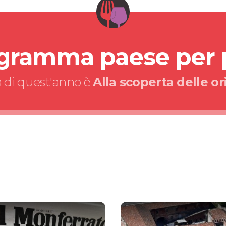
ogramma paese per
a di quest'anno è
Alla scoperta delle or