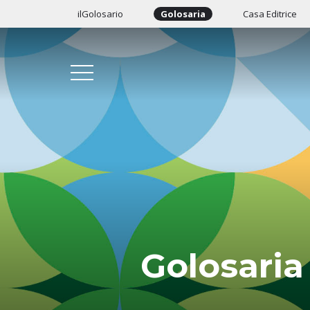
ilGolosario
Golosaria
Casa Editrice
Golosaria 