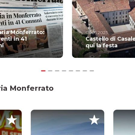
23
ria Monferrato:
05.05.2023
enti in 41
Castello di Casale
ni
qui la festa
aria Monferrato