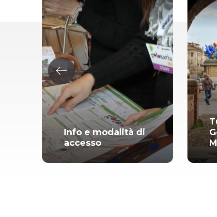
T
Info e modalità di
G
accesso
M