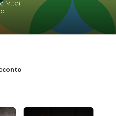
le M.to)
to
acconto