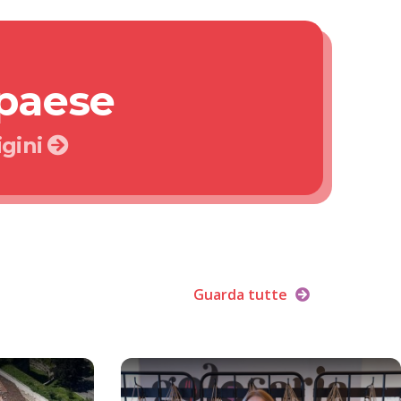
 paese
igini
Guarda tutte