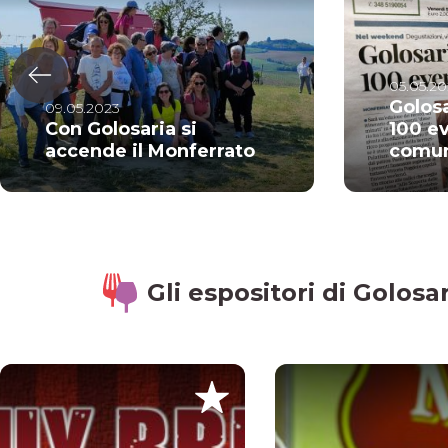
05.05.20
Golosa
09.05.2023
Con Golosaria si
100 ev
accende il Monferrato
comu
Gli espositori di Golos