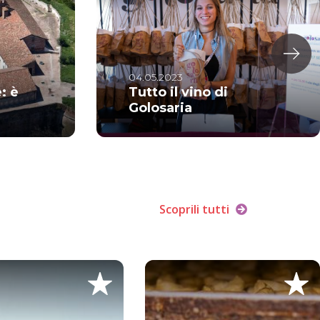
04.05.2023
: è
Tutto il vino di
Golosaria
Scoprili tutti