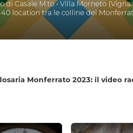
o di Casale M.to • Villa Morneto (Vigna
 40 location tra le colline del Monferra
losaria Monferrato 2023: il video r