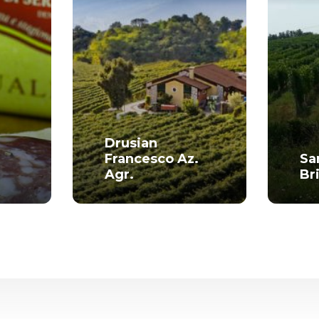
Drusian
Francesco Az.
Sa
Agr.
Br