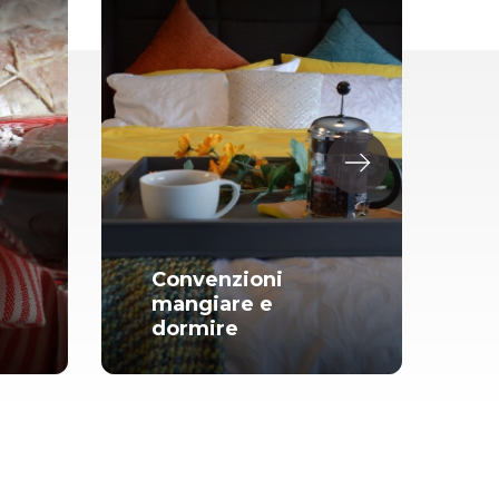
Convenzioni
mangiare e
I
dormire
a