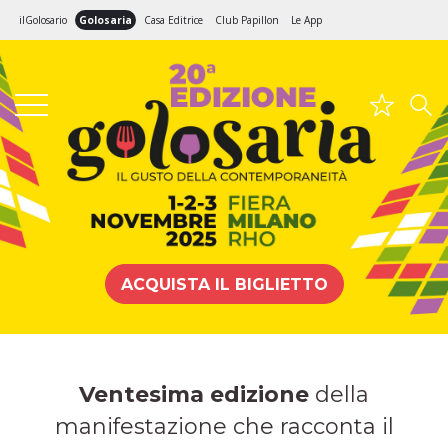
ilGolosario
Golosaria
Casa Editrice
Club Papillon
Le App
Golosaria Milano 2025
Milano 2025
ACQUISTA IL BIGLIETTO
Ventesima edizione
della
manifestazione che racconta il