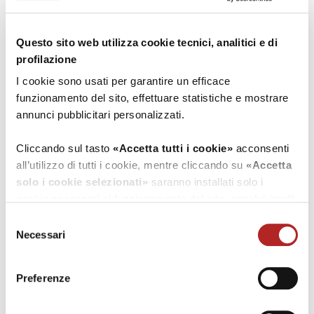
Questo sito web utilizza cookie tecnici, analitici e di
profilazione
I cookie sono usati per garantire un efficace
funzionamento del sito, effettuare statistiche e mostrare
annunci pubblicitari personalizzati.
Cliccando sul tasto
«Accetta tutti i cookie»
acconsenti
all’utilizzo di tutti i cookie, mentre cliccando su
«Accetta
solo i cookie selezionati»
saranno installati solo i
cookie necessari al funzionamento del sito, nonché quelli
ulteriori eventualmente selezionati dall’utente. Cliccando
Selezione
su
“Rifiuta i cookie”
, verranno installati solo i cookie
Necessari
del
tecnici.
consenso
Preferenze
Cliccando su
«Mostra dettagli»
puoi vedere nel dettaglio
i singoli cookie e le terze parti che installano i cookie