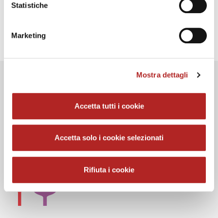
tramite il presente sito.
Statistiche
Clicca
qui
per visualizzare l'informativa sulla privacy.
Marketing
Mostra dettagli
Social Wall
Accetta tutti i cookie
SEGUICI SU
Accetta solo i cookie selezionati
Rifiuta i cookie