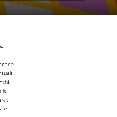
ova
tengono
ntuali
nchi,
 le
rati
ta e