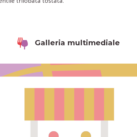
ntile trilobata tostata.
Galleria multimediale