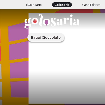
ilGolosario
Golosaria
Casa Editrice
Bagai Cioccolato