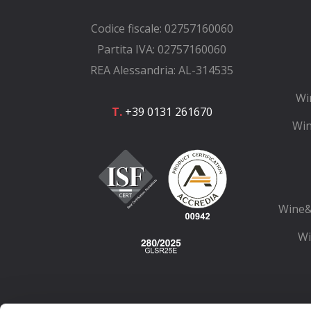
Codice fiscale: 02757160060
Partita IVA: 02757160060
REA Alessandria: AL-314535
Wi
T.
+39 0131 261670
Win
Wine&
Wi