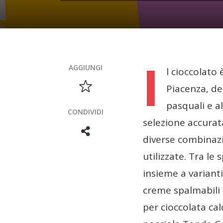
I
AGGIUNGI
l cioccolato 
Piacenza, de
pasquali e a
CONDIVIDI
selezione accurata
diverse combinazio
utilizzate. Tra le 
insieme a varianti
creme spalmabili 
per cioccolata ca