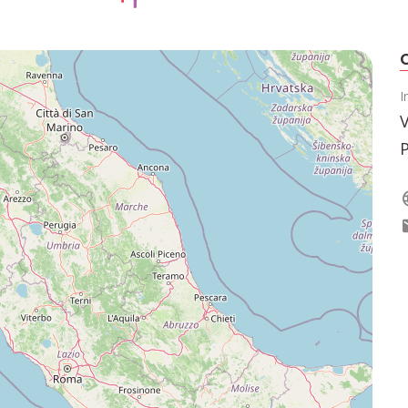
C
I
V
P