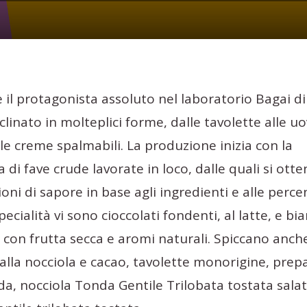
è il protagonista assoluto nel laboratorio Bagai di
clinato in molteplici forme, dalle tavolette alle u
lle creme spalmabili. La produzione inizia con la
 di fave crude lavorate in loco, dalle quali si ot
ni di sapore in base agli ingredienti e alle perce
specialità vi sono cioccolati fondenti, al latte, e bia
 con frutta secca e aromi naturali. Spiccano anche
alla nocciola e cacao, tavolette monorigine, prepa
lda, nocciola Tonda Gentile Trilobata tostata sala