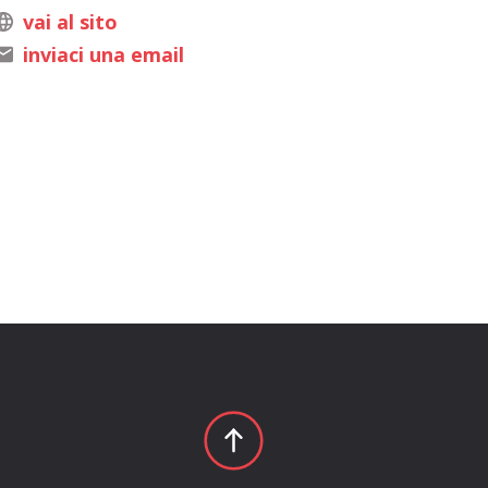
vai al sito
inviaci una email