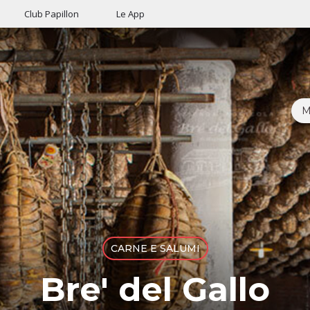
Club Papillon
Le App
M
CARNE E SALUMI
Bre' del Gallo