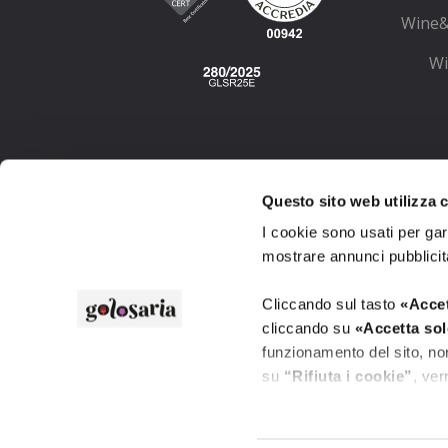
Wine&
Wi
Wi
Questo sito web utilizza co
I cookie sono usati per gar
mostrare annunci pubblicit
Cliccando sul tasto
«Accet
cliccando su
«Accetta sol
funzionamento del sito, non
su
“Rifiuta i cookie”
, ver
Cliccando su
«Mostra det