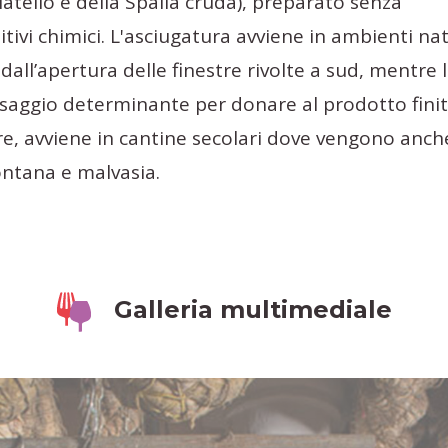
atello e della Spalla cruda), preparato senza
tivi chimici. L'asciugatura avviene in ambienti nat
dall’apertura delle finestre rivolte a sud, mentre 
saggio determinante per donare al prodotto finito
re, avviene in cantine secolari dove vengono anch
fontana e malvasia.
Galleria multimediale