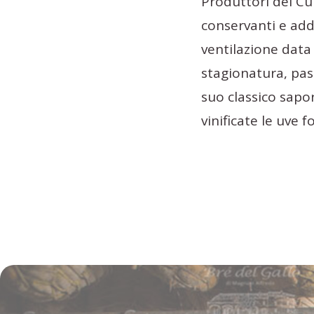
Produttori del Cul
conservanti e addi
ventilazione data 
stagionatura, pas
suo classico sapo
vinificate le uve 