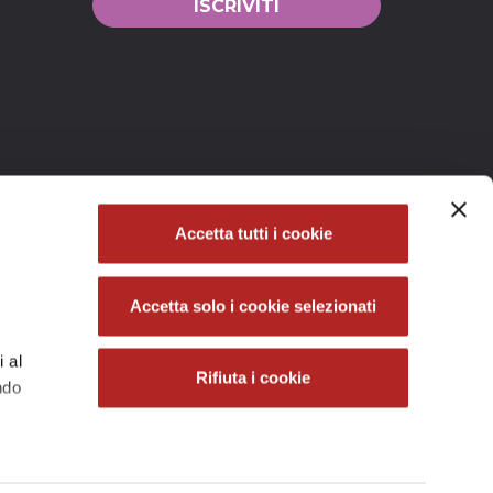
Accetta tutti i cookie
Accetta solo i cookie selezionati
i al
Rifiuta i cookie
ndo
he