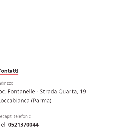
ontatti
ndirizzo
oc. Fontanelle - Strada Quarta, 19
Roccabianca (Parma)
ecapiti telefonici
el.
0521370044