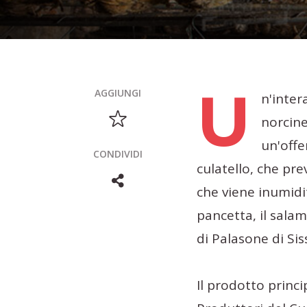
U
AGGIUNGI
n'inter
norcine
un'offe
CONDIVIDI
culatello, che pre
che viene inumidit
pancetta, il salam
di Palasone di Sis
Il prodotto princi