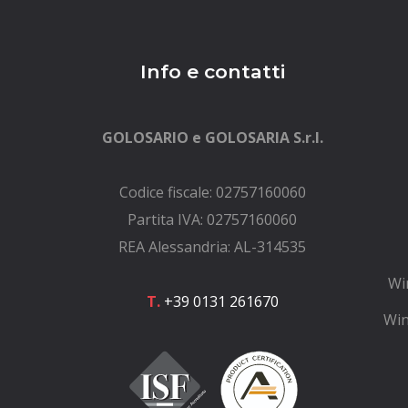
Info e contatti
GOLOSARIO e GOLOSARIA S.r.l.
Codice fiscale: 02757160060
Partita IVA: 02757160060
REA Alessandria: AL-314535
Wi
T.
+39 0131 261670
Win