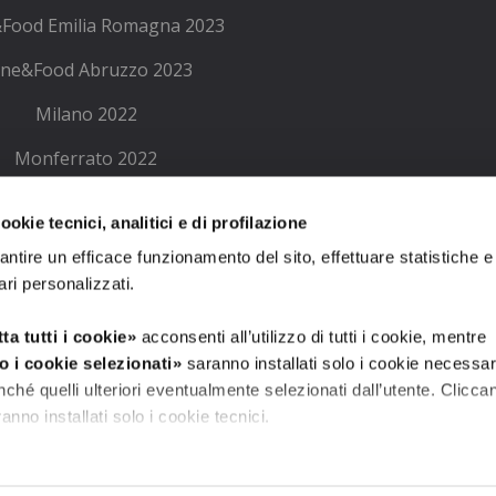
Food Emilia Romagna 2023
ne&Food Abruzzo 2023
Milano 2022
Monferrato 2022
ne Emilia Romagna 2022
okie tecnici, analitici e di profilazione
Wine Lombardia 2022
antire un efficace funzionamento del sito, effettuare statistiche e
ari personalizzati.
Milano 2021
Monferrato 2021
ta tutti i cookie»
acconsenti all’utilizzo di tutti i cookie, mentre
o i cookie selezionati»
saranno installati solo i cookie necessar
Contributi PA
ché quelli ulteriori eventualmente selezionati dall’utente. Clicca
ranno installati solo i cookie tecnici.
tagli»
puoi vedere nel dettaglio i singoli cookie e le terze parti c