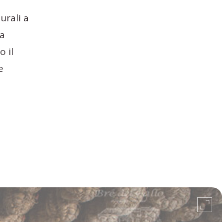
urali a
la
 il
e