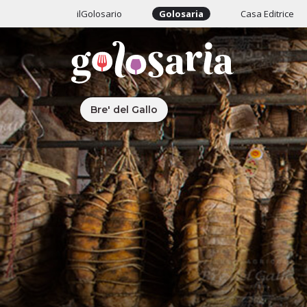
ilGolosario
Golosaria
Casa Editrice
Bre' del Gallo