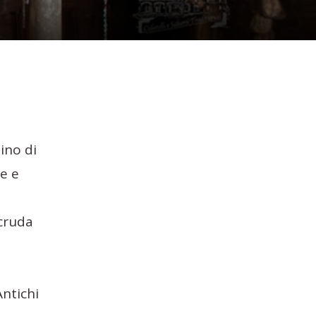
ino di
pe e
 cruda
Antichi