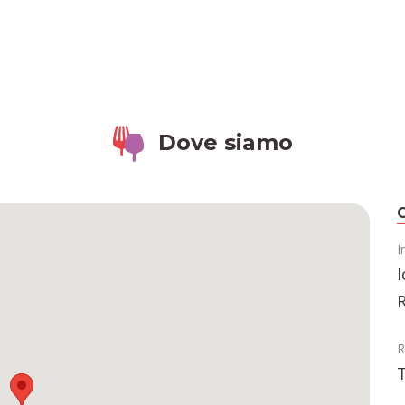
Dove siamo
C
I
l
R
T