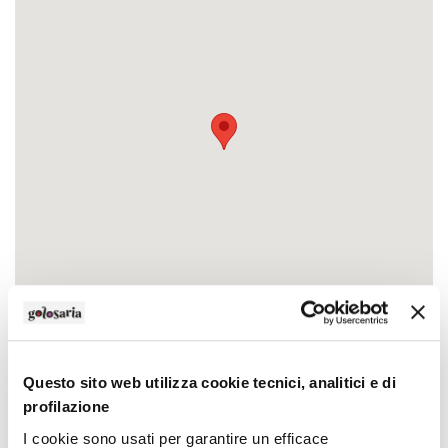
Contatti
Orari
Questo sito web utilizza cookie tecnici, analitici e di
Indirizzo
profilazione
loc. Vigna - viale dei Fiori
I cookie sono usati per garantire un efficace