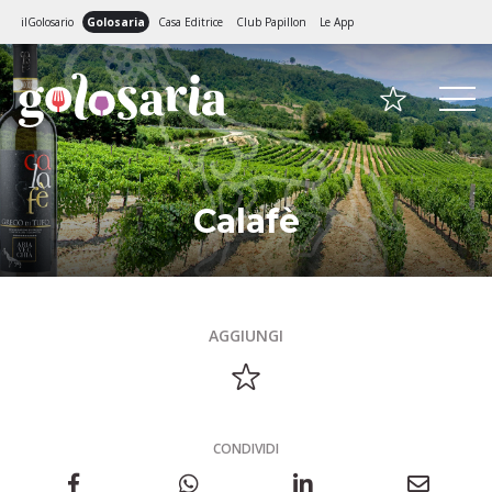
ilGolosario
Golosaria
Casa Editrice
Club Papillon
Le App
Calafè
AGGIUNGI
CONDIVIDI