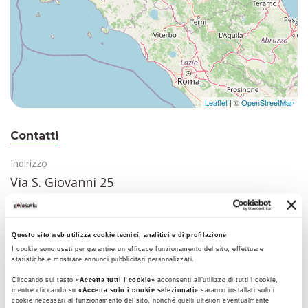
Leaflet
| ©
OpenStreetMap
Contatti
Indirizzo
Via S. Giovanni 25
Gualtieri (Reggio-emilia)
Questo sito web utilizza cookie tecnici, analitici e di profilazione
Recapiti telefonici
I cookie sono usati per garantire un efficace funzionamento del sito, effettuare
Tel.
0522828161
statistiche e mostrare annunci pubblicitari personalizzati.
Cliccando sul tasto
«Accetta tutti i cookie»
acconsenti all’utilizzo di tutti i cookie,
mentre cliccando su
«Accetta solo i cookie selezionati»
saranno installati solo i
vai al sito
cookie necessari al funzionamento del sito, nonché quelli ulteriori eventualmente