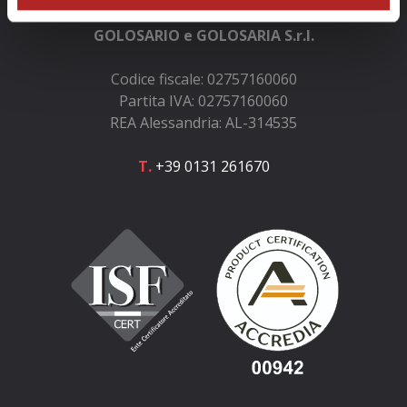
GOLOSARIO e GOLOSARIA S.r.l.
Codice fiscale: 02757160060
Partita IVA: 02757160060
REA Alessandria: AL-314535
T.
+39 0131 261670