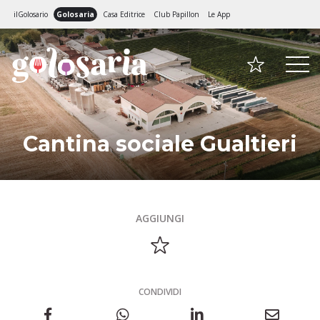
ilGolosario
Golosaria
Casa Editrice
Club Papillon
Le App
Cantina sociale Gualtieri
AGGIUNGI
CONDIVIDI