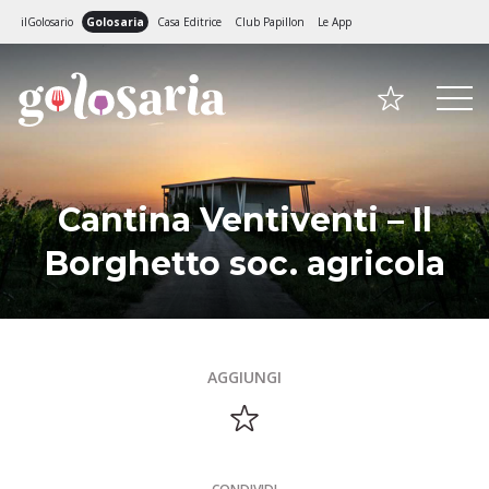
ilGolosario
Golosaria
Casa Editrice
Club Papillon
Le App
Cantina Ventiventi – Il
Borghetto soc. agricola
AGGIUNGI