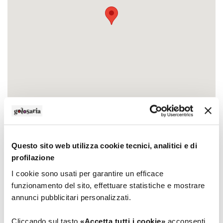
Contatti
Questo sito web utilizza cookie tecnici, analitici e di
Indirizzo
profilazione
Via della Saliceta 15 - strada provinciale 5
I cookie sono usati per garantire un efficace
Medolla (Modena)
funzionamento del sito, effettuare statistiche e mostrare
annunci pubblicitari personalizzati.
Recapiti telefonici
Tel.
3440330771
Cliccando sul tasto
«Accetta tutti i cookie»
acconsenti