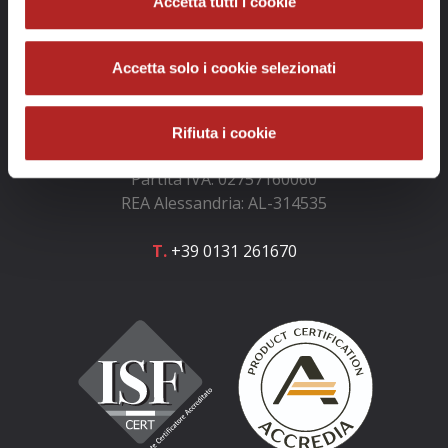
Accetta tutti i cookie
Info e contatti
Accetta solo i cookie selezionati
GOLOSARIO e GOLOSARIA S.r.l.
Rifiuta i cookie
Codice fiscale: 02757160060
Partita IVA: 02757160060
REA Alessandria: AL-314535
T.
+39 0131 261670