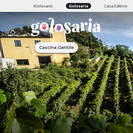
ilGolosario
Golosaria
Casa Editrice
Cascina Gentile