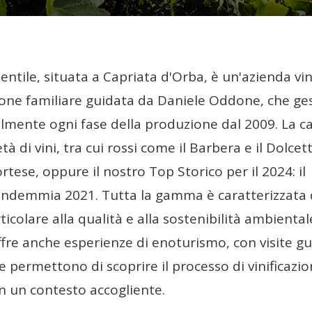
entile, situata a Capriata d'Orba, è un'azienda vin
one familiare guidata da Daniele Oddone, che ges
lmente ogni fase della produzione dal 2009. La c
à di vini, tra cui rossi come il Barbera e il Dolcett
rtese, oppure il nostro Top Storico per il 2024: il
endemmia 2021. Tutta la gamma è caratterizzata
icolare alla qualità e alla sostenibilità ambiental
ffre anche esperienze di enoturismo, con visite g
 permettono di scoprire il processo di vinificazio
in un contesto accogliente.