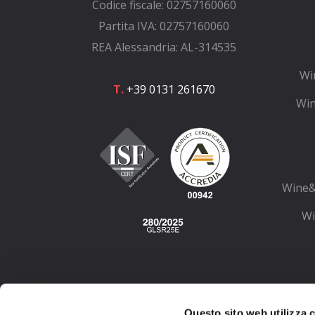
Codice fiscale: 02757160060
Partita IVA: 02757160060
REA Alessandria: AL-314535
Wi
T.
+39 0131 261670
Win
Wine&
Wi
Wi
Questo sito web utilizza co