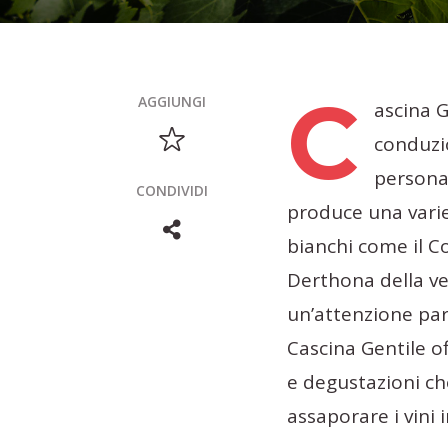
C
AGGIUNGI
ascina G
conduzi
persona
CONDIVIDI
produce una variet
bianchi come il Co
Derthona della v
un’attenzione part
Cascina Gentile o
e degustazioni che
assaporare i vini 