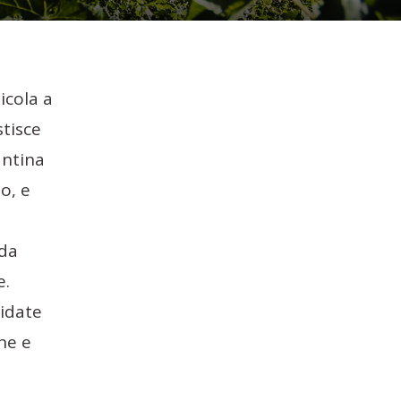
icola a
tisce
antina
o, e
 da
e.
uidate
ne e