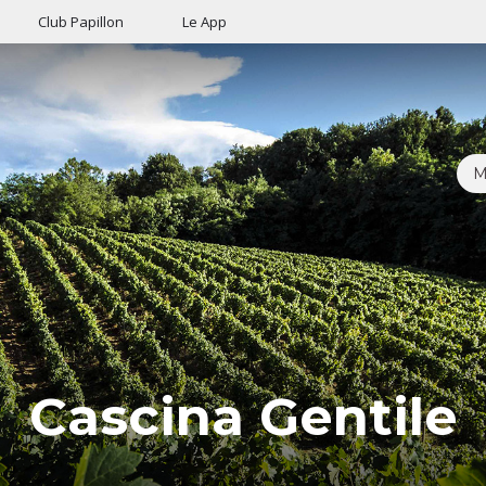
Club Papillon
Le App
M
Cascina Gentile