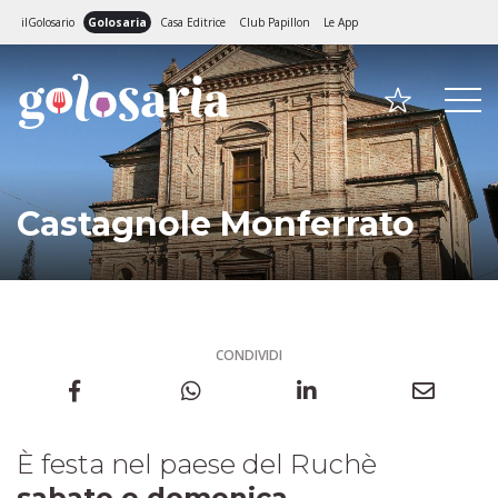
ilGolosario
Golosaria
Casa Editrice
Club Papillon
Le App
Castagnole Monferrato
CONDIVIDI
È festa nel paese del Ruchè
sabato e domenica