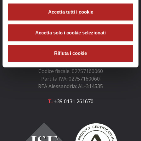
Accetta tutti i cookie
Accetta solo i cookie selezionati
Info e contatti
Rifiuta i cookie
GOLOSARIO e GOLOSARIA S.r.l.
Codice fiscale: 02757160060
Partita IVA: 02757160060
REA Alessandria: AL-314535
T.
+39 0131 261670