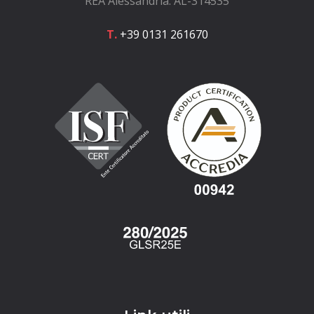
REA Alessandria: AL-314535
T.
+39 0131 261670