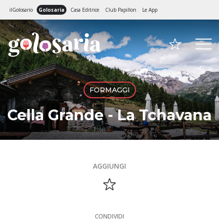
ilGolosario
Golosaria
Casa Editrice
Club Papillon
Le App
FORMAGGI
Cella Grande - La Tchavana
AGGIUNGI
CONDIVIDI