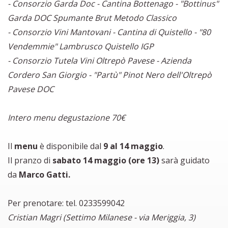
- Consorzio Garda Doc - Cantina Bottenago - "Bottinus"
Garda DOC Spumante Brut Metodo Classico
- Consorzio Vini Mantovani - Cantina di Quistello - "80
Vendemmie" Lambrusco Quistello IGP
- Consorzio Tutela Vini Oltrepò Pavese - Azienda
Cordero San Giorgio - "Partù" Pinot Nero dell'Oltrepò
Pavese DOC
Intero menu degustazione 70€
Il
menu
è
disponibile dal
9 al 14 maggio
.
Il pranzo di
sabato 14 maggio (ore 13)
sarà guidato
da
Marco Gatti.
Per prenotare: tel. 0233599042
Cristian Magri (Settimo Milanese - via Meriggia, 3)