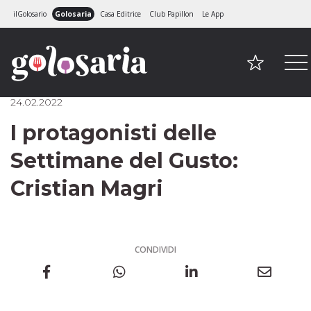
ilGolosario
Golosaria
Casa Editrice
Club Papillon
Le App
24.02.2022
I protagonisti delle
Settimane del Gusto:
Cristian Magri
CONDIVIDI