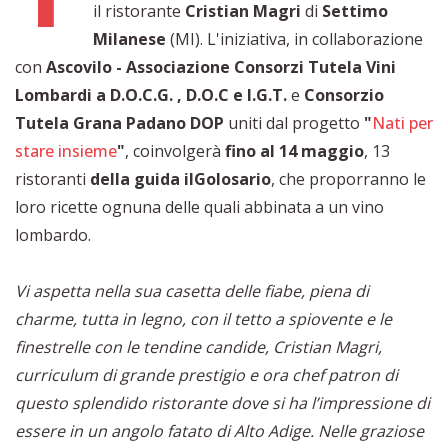
il ristorante
Cristian Magri
di
Settimo
Milanese
(MI). L'iniziativa, in collaborazione
con
Ascovilo - Associazione Consorzi Tutela Vini
Lombardi a D.O.C.G. , D.O.C e I.G.T.
e
Consorzio
Tutela Grana Padano DOP
uniti dal progetto
"
Nati per
stare insieme
"
, coinvolgerà
fino al 14 maggio
, 13
ristoranti
della guida ilGolosario
, che proporranno le
loro ricette ognuna delle quali abbinata a un vino
lombardo.
Vi aspetta nella sua casetta delle fiabe, piena di
charme, tutta in legno, con il tetto a spiovente e le
finestrelle con le tendine candide, Cristian Magri,
curriculum di grande prestigio e ora chef patron di
questo splendido ristorante dove si ha l’impressione di
essere in un angolo fatato di Alto Adige. Nelle graziose