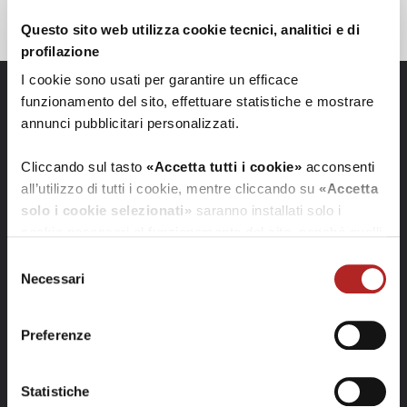
Questo sito web utilizza cookie tecnici, analitici e di
profilazione
I cookie sono usati per garantire un efficace
funzionamento del sito, effettuare statistiche e mostrare
annunci pubblicitari personalizzati.
Cliccando sul tasto
«Accetta tutti i cookie»
acconsenti
all’utilizzo di tutti i cookie, mentre cliccando su
«Accetta
solo i cookie selezionati»
saranno installati solo i
cookie necessari al funzionamento del sito, nonché quelli
ulteriori eventualmente selezionati dall’utente. Cliccando
Selezione
su
“Rifiuta i cookie”
, verranno installati solo i cookie
Necessari
del
tecnici.
consenso
Preferenze
Cliccando su
«Mostra dettagli»
puoi vedere nel dettaglio
i singoli cookie e le terze parti che installano i cookie
tramite il presente sito.
Statistiche
Info e contatti