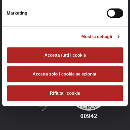
Clicca
qui
per visualizzare l'informativa sulla privacy.
GOLOSARIO e GOLOSARIA S.r.l.
Marketing
Codice fiscale: 02757160060
Partita IVA: 02757160060
Mostra dettagli
REA Alessandria: AL-314535
T.
+39 0131 261670
Accetta tutti i cookie
Accetta solo i cookie selezionati
Rifiuta i cookie