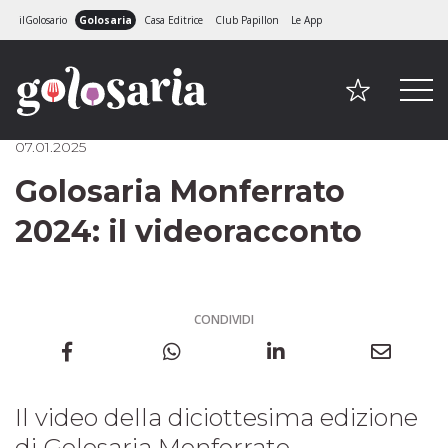
ilGolosario
Golosaria
Casa Editrice
Club Papillon
Le App
07.01.2025
Golosaria Monferrato
2024: il videoracconto
CONDIVIDI
Il video della diciottesima edizione
di Golosaria Monferrato