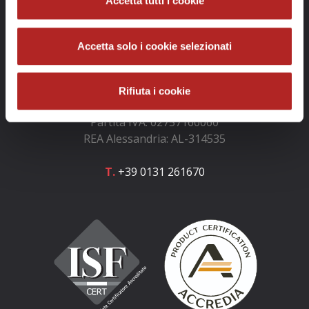
Accetta tutti i cookie
Info e contatti
Accetta solo i cookie selezionati
GOLOSARIO e GOLOSARIA S.r.l.
Rifiuta i cookie
Codice fiscale: 02757160060
Partita IVA: 02757160060
REA Alessandria: AL-314535
T.
+39 0131 261670