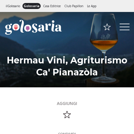
ilGolosario
Golosaria
Casa Editrice
Club Papillon
Le App
Hermau Vini, Agriturismo
Ca' Pianazòla
AGGIUNGI