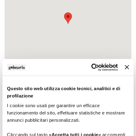
Questo sito web utilizza cookie tecnici, analitici e di
Contatti
profilazione
Indirizzo
I cookie sono usati per garantire un efficace
località Pianazzola - via Vanoni, 256
funzionamento del sito, effettuare statistiche e mostrare
23022 Chiavenna (Sondrio)
annunci pubblicitari personalizzati.
Recapiti telefonici
Cliccando sul tasto
«Accetta tutti i cookie»
acconsenti