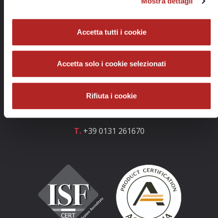
Mostra dettagli
Accetta tutti i cookie
Info e contatti
GOLOSARIO e GOLOSARIA S.r.l.
Accetta solo i cookie selezionati
Codice fiscale: 02757160060
Partita IVA: 02757160060
Rifiuta i cookie
REA Alessandria: AL-314535
T.
+39 0131 261670