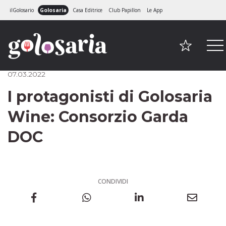
ilGolosario
Golosaria
Casa Editrice
Club Papillon
Le App
07.03.2022
I protagonisti di Golosaria
Wine: Consorzio Garda
DOC
CONDIVIDI