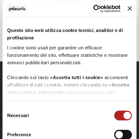
Questo sito web utilizza cookie tecnici, analitici e di
profilazione
I cookie sono usati per garantire un efficace
funzionamento del sito, effettuare statistiche e mostrare
annunci pubblicitari personalizzati.
Cliccando sul tasto
«Accetta tutti i cookie»
acconsenti
all’utilizzo di tutti i cookie, mentre cliccando su
«Accetta
solo i cookie selezionati»
saranno installati solo i
cookie necessari al funzionamento del sito, nonché quelli
ulteriori eventualmente selezionati dall’utente. Cliccando
Selezione
su
“Rifiuta i cookie”
, verranno installati solo i cookie
Necessari
del
tecnici.
consenso
Preferenze
Cliccando su
«Mostra dettagli»
puoi vedere nel dettaglio