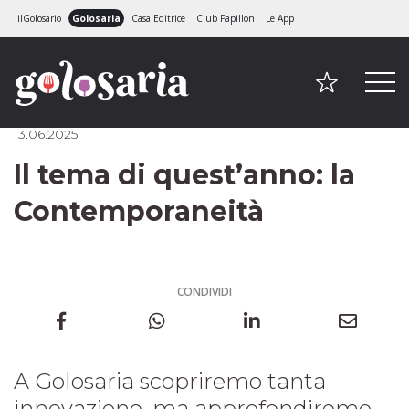
ilGolosario
Golosaria
Casa Editrice
Club Papillon
Le App
13.06.2025
Il tema di quest’anno: la
Contemporaneità
CONDIVIDI
A Golosaria scopriremo tanta
innovazione, ma approfondiremo