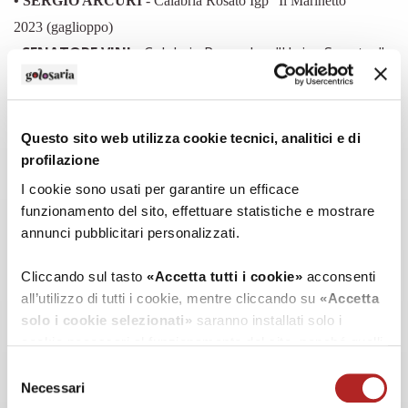
• SERGIO ARCURI
- Calabria Rosato Igp "Il Marinetto"
2023 (gaglioppo)
•
SENATORE VINI
- Calabria Rosso Igp "Unico Senator"
(merlot)
•
SPIRITI EBBRI
- Calabria Rosso "Neostòs" 2020 (greco
nero, guarnaccia nera, merlot)
Questo sito web utilizza cookie tecnici, analitici e di
•
TENUTA CELIMARRO
- Magliocco Dop Terre di
profilazione
Cosenza Pollino 2022
I cookie sono usati per garantire un efficace
•
TERRE DI BALBIA
- Calabria Rosso Igp "Fervore" 2018
funzionamento del sito, effettuare statistiche e mostrare
(magliocco dolce)
annunci pubblicitari personalizzati.
Cliccando sul tasto
«Accetta tutti i cookie»
acconsenti
VINI PASSITI
all’utilizzo di tutti i cookie, mentre cliccando su
«Accetta
solo i cookie selezionati»
saranno installati solo i
• ANTONELLA LOMBARDO
-Greco di Bianco “Cheiras”
cookie necessari al funzionamento del sito, nonché quelli
2020 (greco di Bianco)
ulteriori eventualmente selezionati dall’utente. Cliccando
Selezione
•
CANTINE BENVENUTO
- Calabria Igp Zibibbo
su
“Rifiuta i cookie”
, verranno installati solo i cookie
Necessari
del
tecnici.