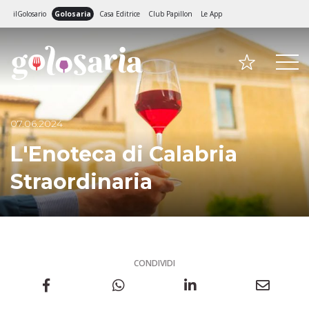
ilGolosario
Golosaria
Casa Editrice
Club Papillon
Le App
07.06.2024
L'Enoteca di Calabria
Straordinaria
CONDIVIDI