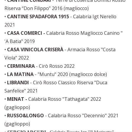
•
CANTINE CUNDARI
- Terre di Cosenza Donnici Rosso
Riserva “Don Filippo” 2016 (magliocco)
•
CANTINE SPADAFORA 1915
- Calabria Igt Nerello
2021
•
CASA COMERCI -
Calabria Rosso Magliocco Canino "
'A Batia" 2019
•
CASA VINICOLA CRISERÀ
- Armacia Rosso "Costa
Viola" 2022
•
CERMINARA
- Cirò Rosso 2022
•
LA MATINA
- "Muntu" 2020 (magliocco dolce)
•
LIBRANDI
- Cirò Rosso Classico Riserva "Duca
Sanfelice" 2021
•
MENAT -
Calabria Rosso "Tathagata" 2022
(gaglioppo)
•
RUSSO&LONGO
- Calabria Rosso "Decennio" 2021
(gaglioppo)