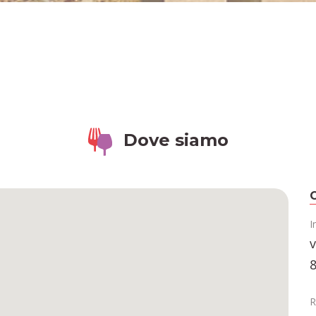
Dove siamo
C
I
v
8
R