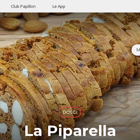
Club Papillon
Le App
M
DOLCI
La Piparella