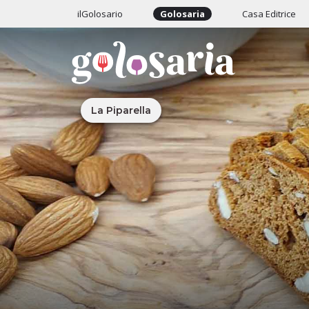
ilGolosario
Golosaria
Casa Editrice
La Piparella