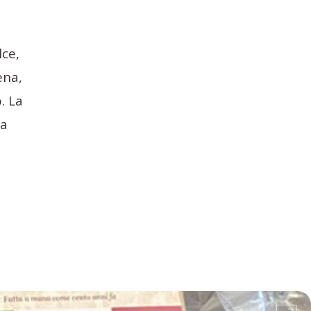
lce,
ena,
. La
la