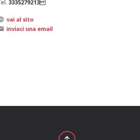
el.
3335279213
vai al sito
inviaci una email