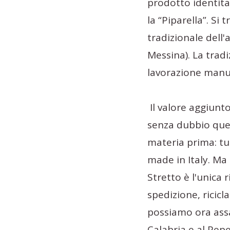
prodotto identitar
la “Piparella”. Si
tradizionale dell'
Messina). La tradi
lavorazione manua
Il valore aggiunto
senza dubbio quell
materia prima: tut
made in Italy. Ma 
Stretto è l'unica r
spedizione, ricicla
possiamo ora assa
Calabria e al Pepe