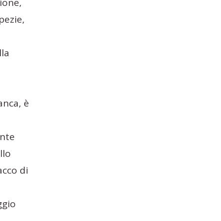
ione,
pezie,
lla
anca, è
ente
llo
acco di
ggio