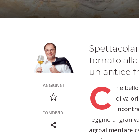
Spettacolar
tornato all
un antico f
C
AGGIUNGI
he bello
di valor
incontr
CONDIVIDI
reggino di gran v
agroalimentare ca