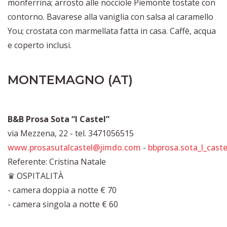
monferrina; arrosto alle nocciole Piemonte tostate con
contorno. Bavarese alla vaniglia con salsa al caramello
You; crostata con marmellata fatta in casa. Caffè, acqua
e coperto inclusi.
MONTEMAGNO (AT)
B&B Prosa Sota “I Castel”
via Mezzena, 22 - tel. 3471056515
www.prosasutalcastel@jimdo.com
-
bbprosa.sota_l_castel
Referente: Cristina Natale
♛ OSPITALITÀ
- camera doppia a notte € 70
- camera singola a notte € 60