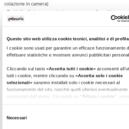
colazione in camera)
• Bottiglia di vino omaggio in camera per gli ospiti
partecipanti a Golosaria (cod. promozionale GOLO2021)
ROSIGNANO MONFERRATO (AL)
Questo sito web utilizza cookie tecnici, analitici e di profil
I cookie sono usati per garantire un efficace funzionamento de
effettuare statistiche e mostrare annunci pubblicitari persona
B&B L’Infernot
via Madonna delle Grazie, 4 - tel. 3332122066
Cliccando sul tasto
«Accetta tutti i cookie»
acconsenti all’ut
www.linfernot.it
•
beblinfernot@gmail.com
tutti i cookie, mentre cliccando su
«Accetta solo i cookie
selezionati»
saranno installati solo i cookie necessari al
Referente: Celoria Bruna
funzionamento del sito, nonché quelli ulteriori eventualmente
♛ OSPITALITÀ
selezionati dall’utente. Cliccando su
“Rifiuta i cookie”
, ver
- camera doppia a notte € 60
installati solo i cookie tecnici.
- camera singola a notte € 59
Selezione
Cliccando su
«Mostra dettagli»
puoi vedere nel dettaglio i si
Necessari
del
I Castagnoni
cookie e le terze parti che installano i cookie tramite il prese
consenso