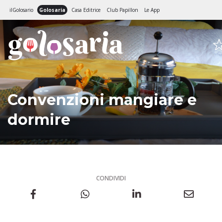
ilGolosario
Golosaria
Casa Editrice
Club Papillon
Le App
Convenzioni mangiare e
dormire
CONDIVIDI