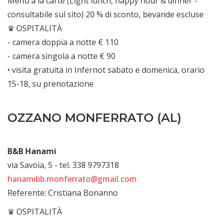
Menù à la carte (Light lunch, happy hour & dinner -
consultabile sul sito) 20 % di sconto, bevande escluse
♛ OSPITALITÀ
- camera doppia a notte € 110
- camera singola a notte € 90
• visita gratuita in Infernot sabato e domenica, orario
15-18, su prenotazione
OZZANO MONFERRATO (AL)
B&B Hanami
via Savoia, 5 - tel. 338 9797318
hanamibb.monferrato@gmail.com
Referente: Cristiana Bonanno
♛ OSPITALITÀ