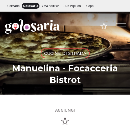
ilGolosario
Golosaria
Casa Editrice
Club Papillon
Le App
CUCINE DI STRADA
Manuelina - Focacceria
Bistrot
AGGIUNGI