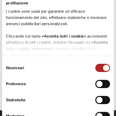
profilazione
I cookie sono usati per garantire un efficace
Leaflet
| ©
OpenStreetMap
funzionamento del sito, effettuare statistiche e mostrare
annunci pubblicitari personalizzati.
Contatti
Cliccando sul tasto
«Accetta tutti i cookie»
acconsenti
Indirizzo
all’utilizzo di tutti i cookie, mentre cliccando su
«Accetta
via Roma, 296
solo i cookie selezionati»
saranno installati solo i
16036 Recco (Genova)
cookie necessari al funzionamento del sito, nonché quelli
ulteriori eventualmente selezionati dall’utente. Cliccando
Selezione
Recapiti telefonici
su
“Rifiuta i cookie”
, verranno installati solo i cookie
Necessari
del
Tel.
018574128
tecnici.
consenso
Preferenze
Cliccando su
«Mostra dettagli»
puoi vedere nel dettaglio
vai al sito
i singoli cookie e le terze parti che installano i cookie
inviaci una email
tramite il presente sito.
Statistiche
Clicca
qui
per visualizzare l'informativa sulla privacy.
Marketing