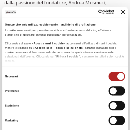
dalla passione del fondatore, Andrea Musmeci,
consulente apprezzato da alcuni dei più grandi nomi del
Food & Wine e docente universitario presso l’Università
Questo sito web utilizza cookie tecnici, analitici e di profilazione
Cattolica. La missione di Rushnet è semplice ma
I cookie sono usati per garantire un efficace funzionamento del sito, effettuare
ambiziosa: utilizzare le ultime tecnologie e i nuovi canali
statistiche e mostrare annunci pubblicitari personalizzati.
di comunicazione per migliorare non solo il rendimento
Cliccando sul tasto
«Accetta tutti i cookie»
acconsenti all’utilizzo di tutti i cookie,
mentre cliccando su
«Accetta solo i cookie selezionati»
saranno installati solo i
delle aziende con cui lavorano ma anche l’impressione
cookie necessari al funzionamento del sito, nonché quelli ulteriori eventualmente
selezionati dall’utente. Cliccando su
“Rifiuta i cookie”
, verranno installati solo i cookie
che queste lasciano sui loro clienti.
tecnici.
Cliccando su
«Mostra dettagli»
puoi vedere nel dettaglio i singoli cookie e le terze parti
Selezione
che installano i cookie tramite il presente sito.
TAGS
Necessari
del
Clicca
qui
per visualizzare l'informativa sulla privacy.
golosaria milano 2025
consenso
Preferenze
Statistiche
Marketing
I NOSTRI PORTALI