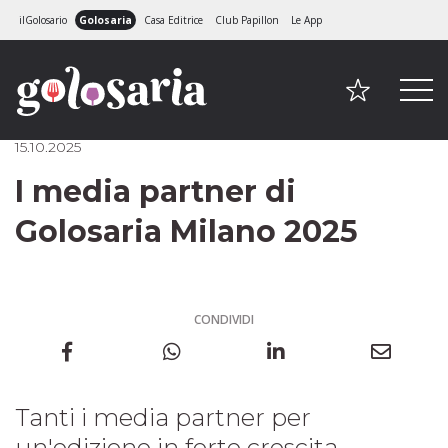
ilGolosario
Golosaria
Casa Editrice
Club Papillon
Le App
15.10.2025
I media partner di
Golosaria Milano 2025
CONDIVIDI
Tanti i media partner per
un'edizione in forte crescita