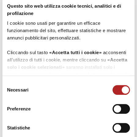
Questo sito web utilizza cookie tecnici, analitici e di
profilazione
I cookie sono usati per garantire un efficace
funzionamento del sito, effettuare statistiche e mostrare
Leaflet
| ©
OpenStreetMap
annunci pubblicitari personalizzati.
Contatti
Cliccando sul tasto
«Accetta tutti i cookie»
acconsenti
all’utilizzo di tutti i cookie, mentre cliccando su
«Accetta
Indirizzo
solo i cookie selezionati»
saranno installati solo i
Via Risorgimento, 5
cookie necessari al funzionamento del sito, nonché quelli
33080 Zoppola (Potenza)
ulteriori eventualmente selezionati dall’utente. Cliccando
Selezione
su
“Rifiuta i cookie”
, verranno installati solo i cookie
Necessari
del
tecnici.
Recapiti telefonici
consenso
Tel.
3355378430
Preferenze
Cliccando su
«Mostra dettagli»
puoi vedere nel dettaglio
i singoli cookie e le terze parti che installano i cookie
vai al sito
tramite il presente sito.
Statistiche
inviaci una email