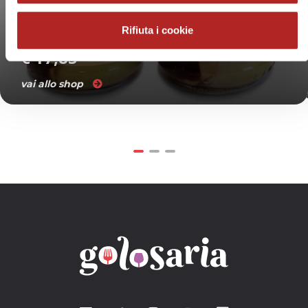
FUNGHI PORCINI TAGLIATI
TESTA NERA
Rifiuta i cookie
€ 17,85
vai allo shop