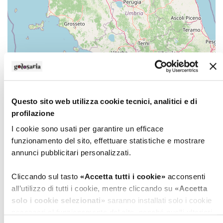
Questo sito web utilizza cookie tecnici, analitici e di
Leaflet
| ©
OpenStreetMap
profilazione
Contatti
Orari
I cookie sono usati per garantire un efficace
funzionamento del sito, effettuare statistiche e mostrare
Indirizzo
annunci pubblicitari personalizzati.
via Rocca, 3
Morbegno (Sondrio)
Cliccando sul tasto
«Accetta tutti i cookie»
acconsenti
all’utilizzo di tutti i cookie, mentre cliccando su
«Accetta
Recapiti telefonici
solo i cookie selezionati»
saranno installati solo i cookie
Tel.
0342610212
necessari al funzionamento del sito, nonché quelli ulteriori