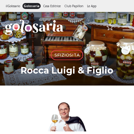
ilGolosario
Golosaria
Casa Editrice
Club Papillon
Le App
SFIZIOSITA
Rocca Luigi & Figlio