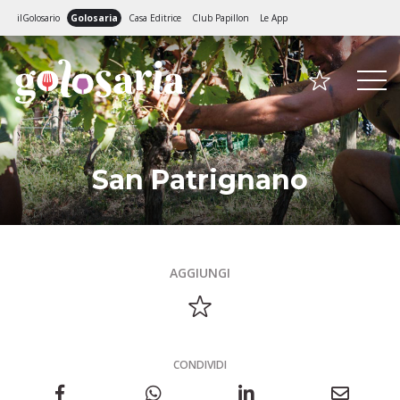
ilGolosario
Golosaria
Casa Editrice
Club Papillon
Le App
San Patrignano
AGGIUNGI
CONDIVIDI