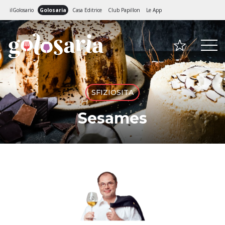
ilGolosario
Golosaria
Casa Editrice
Club Papillon
Le App
SFIZIOSITA
Sesames