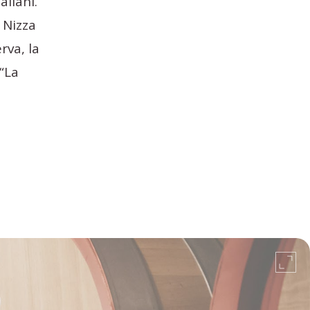
aliani.
 Nizza
rva, la
 “La