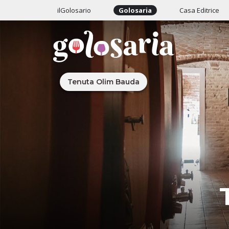
ilGolosario
Golosaria
Casa Editrice
Tenuta Olim Bauda