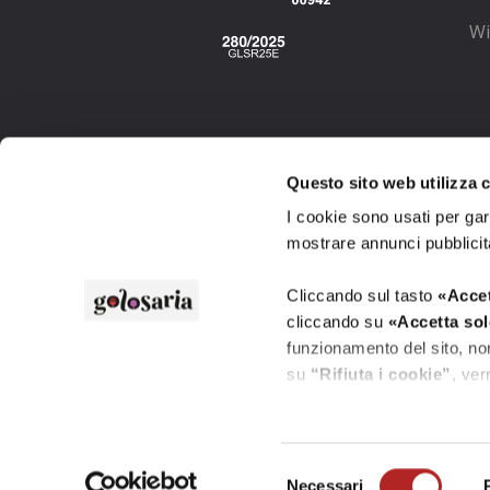
Wi
Wi
Questo sito web utilizza co
I cookie sono usati per gar
mostrare annunci pubblicit
Cliccando sul tasto
«Accet
cliccando su
«Accetta sol
funzionamento del sito, non
su
“Rifiuta i cookie”
, ver
Cliccando su
«Mostra det
installano i cookie tramite 
Selezione
©
2026
-
GOLOSARIO e GOLOSARIA S.r.l.
Necessari