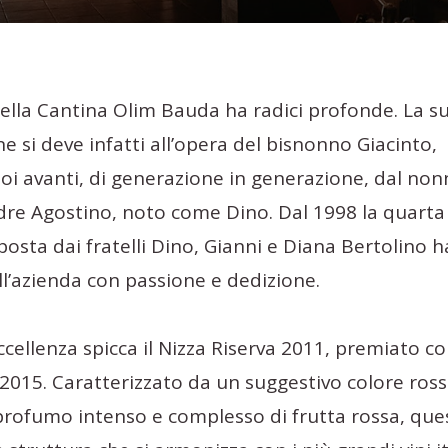
della Cantina Olim Bauda ha radici profonde. La s
e si deve infatti all’opera del bisnonno Giacinto,
oi avanti, di generazione in generazione, dal no
dre Agostino, noto come Dino. Dal 1998 la quarta
sta dai fratelli Dino, Gianni e Diana Bertolino h
ll’azienda con passione e dedizione.
 eccellenza spicca il Nizza Riserva 2011, premiato 
015. Caratterizzato da un suggestivo colore ros
profumo intenso e complesso di frutta rossa, que