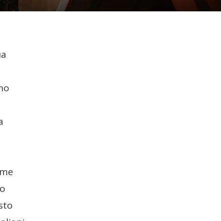
ua
nno
a
come
so
sto