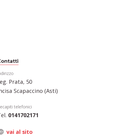
ontatti
ndirizzo
eg. Prata, 50
ncisa Scapaccino (Asti)
ecapiti telefonici
el.
0141702171
vai al sito