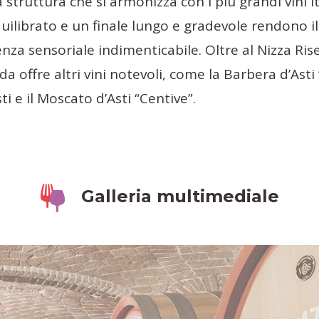
struttura che si armonizza con i più grandi vini it
quilibrato e un finale lungo e gradevole rendono il
nza sensoriale indimenticabile. Oltre al Nizza Rise
 offre altri vini notevoli, come la Barbera d’Asti
Asti e il Moscato d’Asti “Centive”.
Galleria multimediale