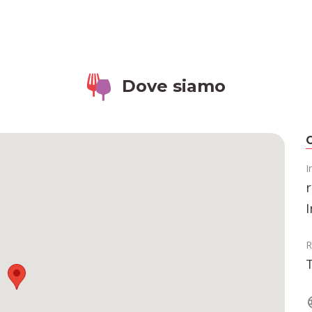
Dove siamo
C
I
r
I
R
T