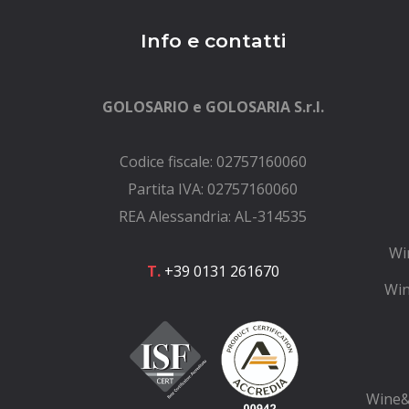
Info e contatti
GOLOSARIO e GOLOSARIA S.r.l.
Codice fiscale: 02757160060
Partita IVA: 02757160060
REA Alessandria: AL-314535
Wi
T.
+39 0131 261670
Win
Wine&