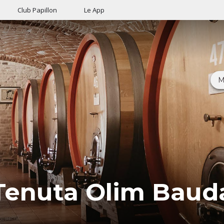
Club Papillon
Le App
M
Tenuta Olim Baud