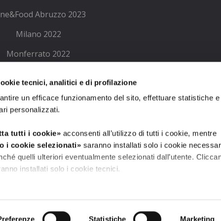
ne&Food Abruzzo 2023
Milano 2022
Monferrato 2022
ne Emilia Romagna 2022
okie tecnici, analitici e di profilazione
Wine Lombardia 2022
antire un efficace funzionamento del sito, effettuare statistiche e
ari personalizzati.
Milano 2021
Monferrato 2021
ta tutti i cookie»
acconsenti all’utilizzo di tutti i cookie, mentre
o i cookie selezionati»
saranno installati solo i cookie necessar
Contributi PA
ché quelli ulteriori eventualmente selezionati dall’utente. Clicca
ranno installati solo i cookie tecnici.
tagli»
puoi vedere nel dettaglio i singoli cookie e le terze parti c
il presente sito.
Privacy Policy
Preferenze
Statistiche
Marketing