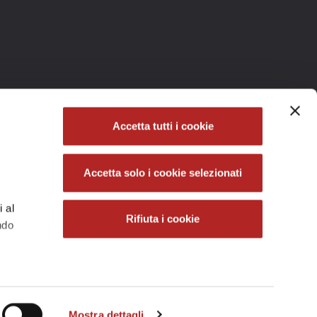
Accetta tutti i cookie
Accetta solo i cookie selezionati
i al
Rifiuta i cookie
ndo
he
Bluedog
Web Agency Milano
Mostra dettagli