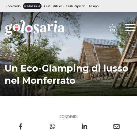
ilGolosario
Golosaria
Casa Editrice
Club Papillon
Le App
21.04.2023
Un Eco-Glamping di lusso
nel Monferrato
CONDIVIDI