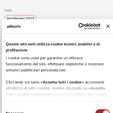
TAGS
Monferrato 2023
Questo sito web utilizza cookie tecnici, analitici e di
profilazione
I NOSTRI PORTALI
I cookie sono usati per garantire un efficace
funzionamento del sito, effettuare statistiche e mostrare
annunci pubblicitari personalizzati.
Cliccando sul tasto
«Accetta tutti i cookie»
acconsenti
all’utilizzo di tutti i cookie, mentre cliccando su
«Accetta
solo i cookie selezionati»
saranno installati solo i cookie
necessari al funzionamento del sito, nonché quelli ulteriori
eventualmente selezionati dall’utente. Cliccando
Selezione
su
“Rifiuta i cookie”
, verranno installati solo i cookie