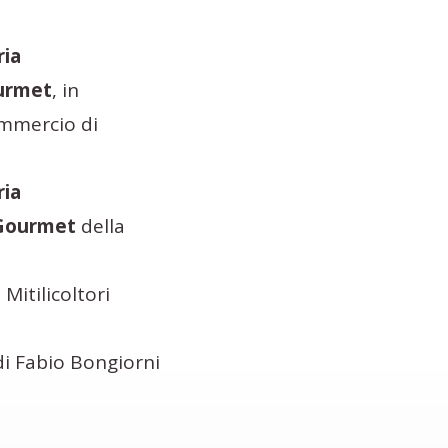
ria
ourmet
, in
ommercio di
ria
 Gourmet
della
Mitilicoltori
di Fabio Bongiorni