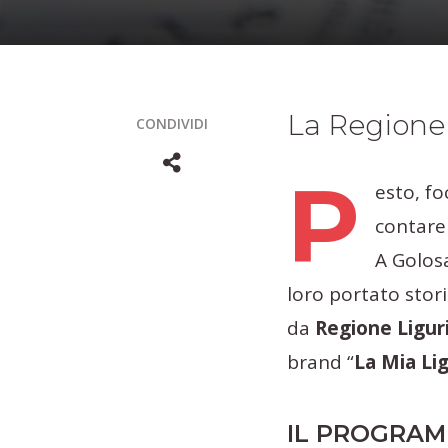
La Regione 
CONDIVIDI
P
esto, fo
contare 
A Golosa
loro portato stori
da
Regione Ligur
brand “
La Mia Lig
IL PROGRA