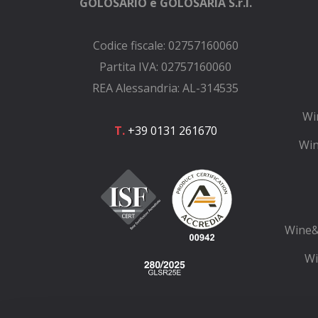
GOLOSARIO e GOLOSARIA S.r.l.
Codice fiscale: 02757160060
Partita IVA: 02757160060
REA Alessandria: AL-314535
Wi
T.
+39 0131 261670
Win
Wine&
Wi