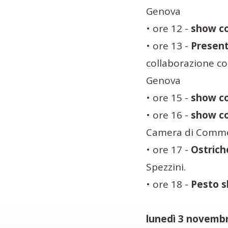
Genova
• ore 12 -
show co
• ore 13 -
Present
collaborazione co
Genova
• ore 15 -
show co
• ore 16 -
show coo
Camera di Comme
• ore 17 -
Ostrich
Spezzini.
• ore 18 -
Pesto s
lunedì 3 novemb