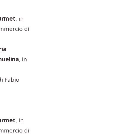
ourmet
, in
ommercio di
ria
nuelina
, in
di Fabio
ourmet
, in
ommercio di