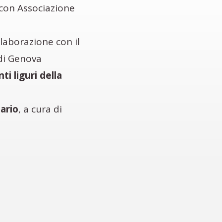
 con Associazione
ollaborazione con il
di Genova
ti liguri della
sario
, a cura di