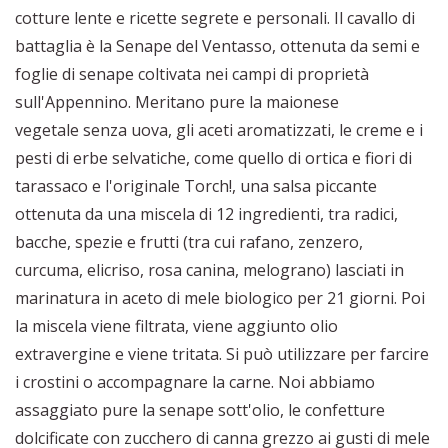
cotture lente e ricette segrete e personali. Il cavallo di
battaglia è la Senape del Ventasso, ottenuta da semi e
foglie di senape coltivata nei campi di proprietà
sull'Appennino. Meritano pure la maionese
vegetale senza uova, gli aceti aromatizzati, le creme e i
pesti di erbe selvatiche, come quello di ortica e fiori di
tarassaco e l'originale Torch!, una salsa piccante
ottenuta da una miscela di 12 ingredienti, tra radici,
bacche, spezie e frutti (tra cui rafano, zenzero,
curcuma, elicriso, rosa canina, melograno) lasciati in
marinatura in aceto di mele biologico per 21 giorni. Poi
la miscela viene filtrata, viene aggiunto olio
extravergine e viene tritata. Si può utilizzare per farcire
i crostini o accompagnare la carne. Noi abbiamo
assaggiato pure la senape sott'olio, le confetture
dolcificate con zucchero di canna grezzo ai gusti di mele