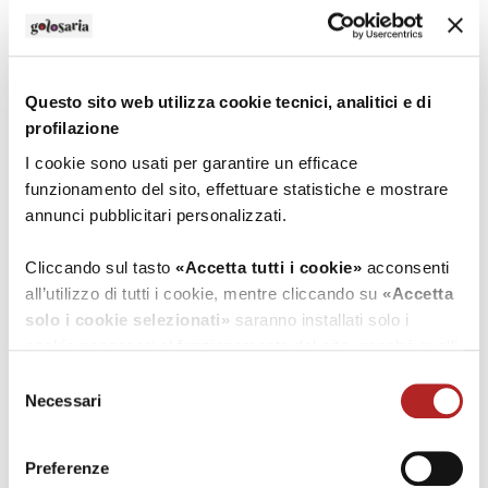
Questo sito web utilizza cookie tecnici, analitici e di
profilazione
I cookie sono usati per garantire un efficace
funzionamento del sito, effettuare statistiche e mostrare
annunci pubblicitari personalizzati.
Cliccando sul tasto
«Accetta tutti i cookie»
acconsenti
Leaflet
| ©
OpenStreetMap
all’utilizzo di tutti i cookie, mentre cliccando su
«Accetta
solo i cookie selezionati»
saranno installati solo i
Contatti
cookie necessari al funzionamento del sito, nonché quelli
ulteriori eventualmente selezionati dall’utente. Cliccando
Selezione
Indirizzo
su
“Rifiuta i cookie”
, verranno installati solo i cookie
Necessari
del
loc. Vedriano, 34
tecnici.
consenso
Canossa (Reggio-emilia)
Preferenze
Cliccando su
«Mostra dettagli»
puoi vedere nel dettaglio