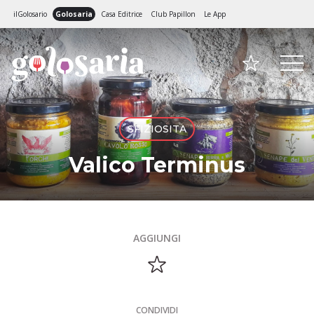
ilGolosario
Golosaria
Casa Editrice
Club Papillon
Le App
SFIZIOSITA
Valico Terminus
AGGIUNGI
CONDIVIDI