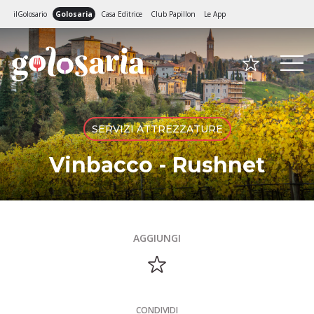
ilGolosario
Golosaria
Casa Editrice
Club Papillon
Le App
SERVIZI ATTREZZATURE
Vinbacco - Rushnet
AGGIUNGI
CONDIVIDI