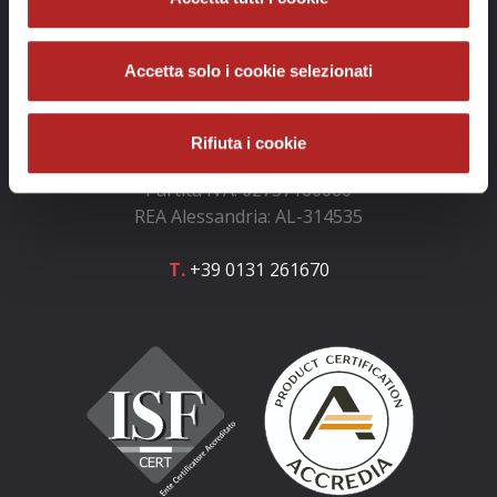
Info e contatti
Accetta solo i cookie selezionati
GOLOSARIO e GOLOSARIA S.r.l.
Rifiuta i cookie
Codice fiscale: 02757160060
Partita IVA: 02757160060
REA Alessandria: AL-314535
T.
+39 0131 261670