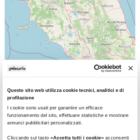
Leaflet
| ©
OpenStreetMap
Contatti
Questo sito web utilizza cookie tecnici, analitici e di
profilazione
Indirizzo
I cookie sono usati per garantire un efficace
via Vincenzo Monti, 8
funzionamento del sito, effettuare statistiche e mostrare
20123 Milano (Milano)
annunci pubblicitari personalizzati.
Recapiti telefonici
Cliccando sul tasto
«Accetta tutti i cookie»
acconsenti