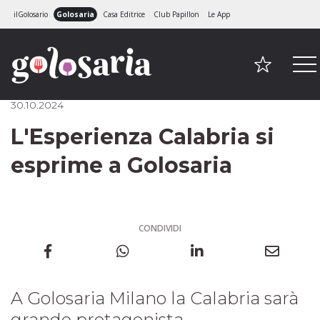
ilGolosario
Golosaria
Casa Editrice
Club Papillon
Le App
30.10.2024
L'Esperienza Calabria si
esprime a Golosaria
CONDIVIDI
A Golosaria Milano la Calabria sarà
grande protagonista