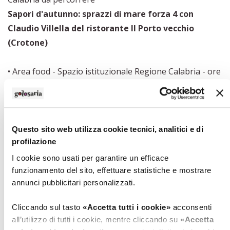
Sapori d'autunno: sprazzi di mare forza 4 con
Claudio Villella del ristorante Il Porto vecchio
(Crotone)
• Area food - Spazio istituzionale Regione Calabria - ore
20:00
Esperienza Calabria - CONOSCENZA E DEGUSTAZIONE
GUIDATA
Calabria: tra mare e montagne all'insegna del
Questo sito web utilizza cookie tecnici, analitici e di
profilazione
millenario ulivo. Voce all'olio vero! Con Maurizio
Pescari
I cookie sono usati per garantire un efficace
funzionamento del sito, effettuare statistiche e mostrare
annunci pubblicitari personalizzati.
domenica 3 novembre
• Area food - Spazio istituzionale Regione Calabria - ore
Cliccando sul tasto
«Accetta tutti i cookie»
acconsenti
12:30
all’utilizzo di tutti i cookie, mentre cliccando su
«Accetta
Esperienza Calabria - CONOSCENZA E DEGUSTAZIONE