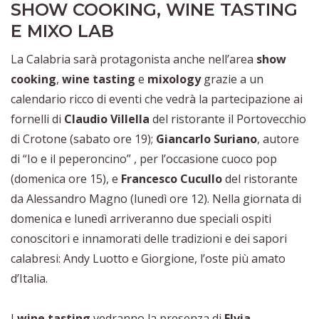
SHOW COOKING, WINE TASTING
E MIXO LAB
La Calabria sarà protagonista anche nell’area
show
cooking
,
wine tasting
e
mixology
grazie a un
calendario ricco di eventi che vedrà la partecipazione ai
fornelli di
Claudio Villella
del ristorante il Portovecchio
di Crotone (sabato ore 19);
Giancarlo Suriano
, autore
di “Io e il peperoncino” , per l’occasione cuoco pop
(domenica ore 15), e
Francesco Cucullo
del ristorante
da Alessandro Magno (lunedì ore 12). Nella giornata di
domenica e lunedì arriveranno due speciali ospiti
conoscitori e innamorati delle tradizioni e dei sapori
calabresi: Andy Luotto e Giorgione, l’oste più amato
d’Italia.
I
wine tasting
vedranno la presenza di
Elvia