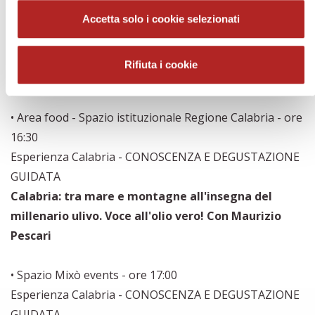
piccantezza si incontrano...mai senza! Con
Accetta solo i cookie selezionati
Giancarlo Suriano cuoco pop autore di Io e il
peperoncino e la partecipazione straordinaria di
Rifiuta i cookie
Andy Luotto
• Area food - Spazio istituzionale Regione Calabria - ore
16:30
Esperienza Calabria - CONOSCENZA E DEGUSTAZIONE
GUIDATA
Calabria: tra mare e montagne all'insegna del
millenario ulivo. Voce all'olio vero! Con Maurizio
Pescari
• Spazio Mixò events - ore 17:00
Esperienza Calabria - CONOSCENZA E DEGUSTAZIONE
GUIDATA