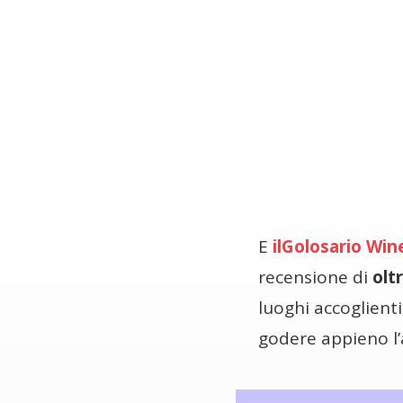
E
ilGolosario Win
recensione di
olt
luoghi accoglienti
godere appieno l’