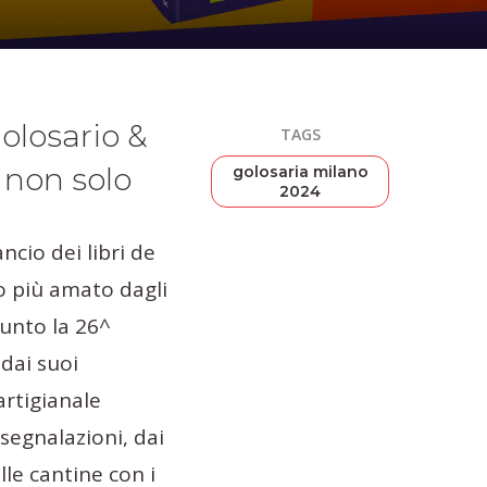
olosario &
TAGS
 non solo
golosaria milano
2024
ncio dei libri de
to più amato dagli
unto la 26^
dai suoi
artigianale
 segnalazioni, dai
lle cantine con i