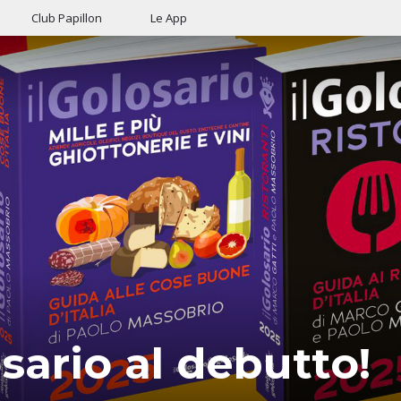
Club Papillon
Le App
osario al debutto!