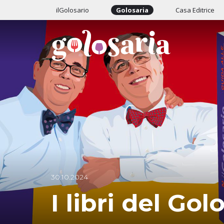
ilGolosario
Golosaria
Casa Editrice
30.10.2024
I libri del Gol