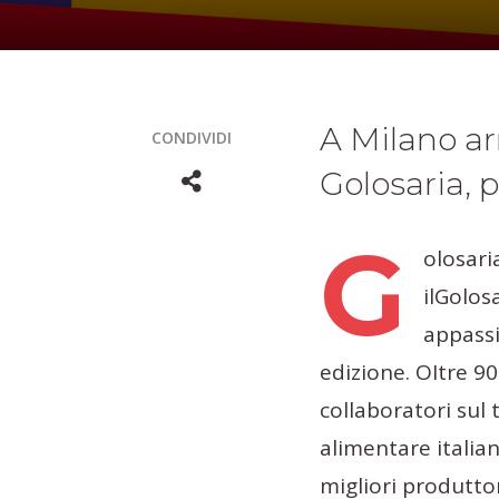
A Milano ar
CONDIVIDI
Golosaria, 
G
olosari
ilGolos
appassi
edizione. OItre 9
collaboratori sul 
alimentare italian
migliori produttor