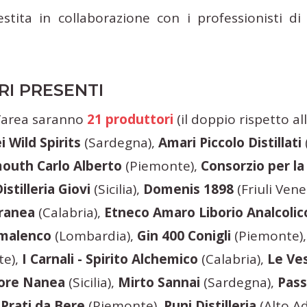
stita in collaborazione con i professionisti d
RI PRESENTI
l’area saranno
21 produttori
(il doppio rispetto al
i Wild Spirits
(Sardegna),
Amari Piccolo Distillati
outh Carlo Alberto
(Piemonte),
Consorzio per la
istilleria Giovi
(Sicilia),
Domenis 1898
(Friuli Vene
ranea
(Calabria),
Etneco Amaro Liborio Analcolic
lmalenco
(Lombardia),
Gin 400 Conigli
(Piemonte)
te),
I Carnali - Spirito Alchemico
(Calabria),
Le Ves
ore Nanea
(Sicilia),
Mirto Sannai
(Sardegna),
Pass
,
Prati da Bere
(Piemonte),
Puni Distilleria
(Alto Ad