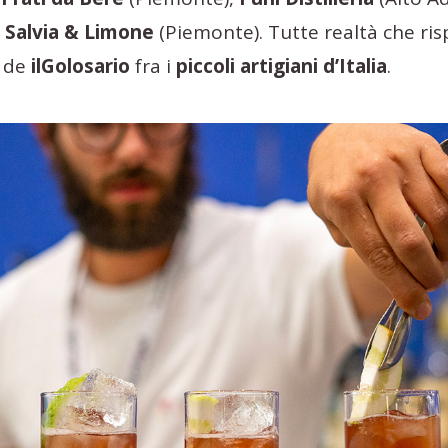
,
Salvia & Limone
(Piemonte). Tutte realtà che ris
a de
ilGolosario
fra i
piccoli artigiani d’Italia
.