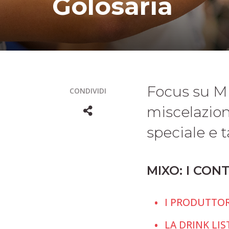
Golosaria
Focus su MIX
CONDIVIDI
miscelazion
speciale e 
MIXO: I CON
I PRODUTTOR
LA DRINK LIS