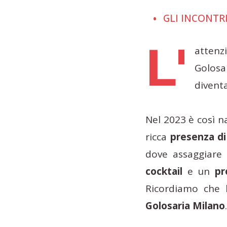
GLI INCONTRI
L'
attenz
Golosa
diventa
Nel 2023 è così n
ricca
presenza di
dove assaggiare 
cocktail
e un
pr
Ricordiamo che 
Golosaria Milano