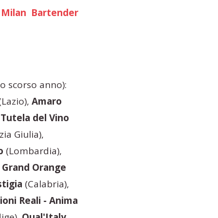
i
Milan Bartender
lo scorso anno):
(Lazio),
Amaro
 Tutela del Vino
zia Giulia),
o
(Lombardia),
,
Grand Orange
tigia
(Calabria),
ioni Reali - Anima
ige),
Qual'Italy