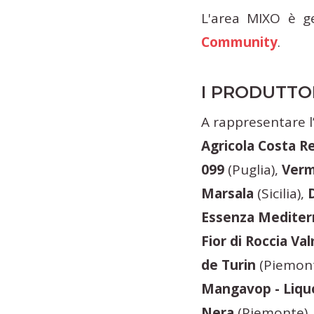
L'area MIXO è ge
Community
.
I PRODUTTO
A rappresentare 
Agricola Costa Re
099
(Puglia),
Verm
Marsala
(Sicilia),
D
Essenza Mediter
Fior di Roccia Va
de Turin
(Piemon
Mangavop - Liqu
Nera
(Piemonte)