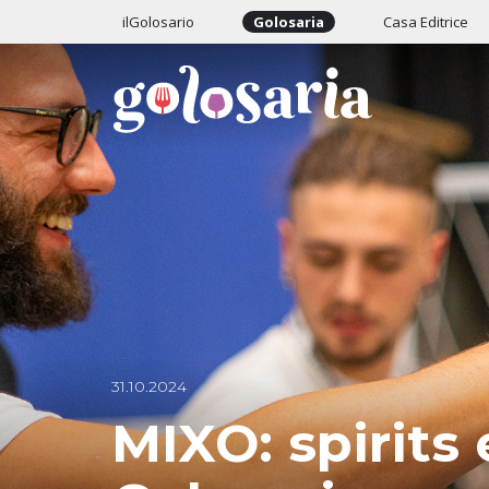
ilGolosario
Golosaria
Casa Editrice
31.10.2024
MIXO: spirits