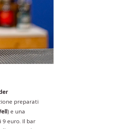
der
azione preparati
ell
) e una
i 9 euro. Il bar