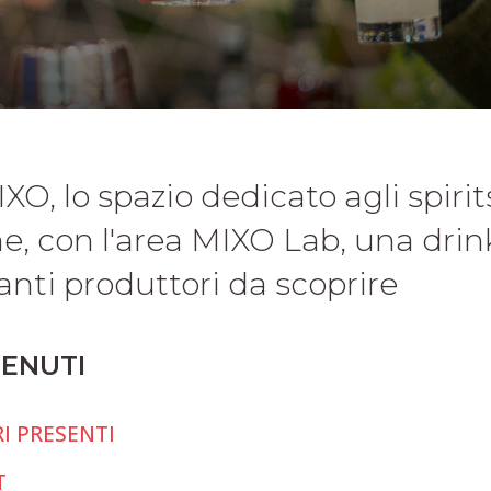
O, lo spazio dedicato agli spirits
e, con l'area MIXO Lab, una drink
tanti produttori da scoprire
TENUTI
I PRESENTI
T