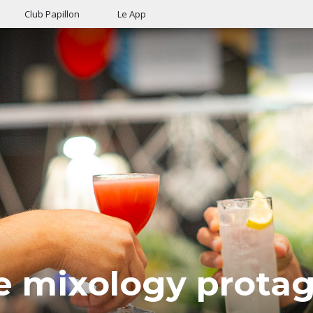
Club Papillon
Le App
 e mixology protag