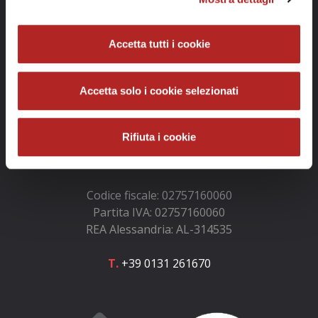
Accetta tutti i cookie
Accetta solo i cookie selezionati
Info e contatti
Rifiuta i cookie
GOLOSARIO e GOLOSARIA S.r.l.
Codice fiscale: 02757160060
Partita IVA: 02757160060
REA Alessandria: AL-314535
T.
+39 0131 261670