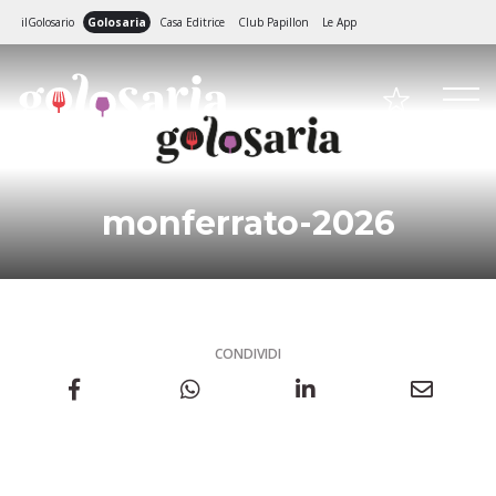
ilGolosario
Golosaria
Casa Editrice
Club Papillon
Le App
monferrato-2026
CONDIVIDI