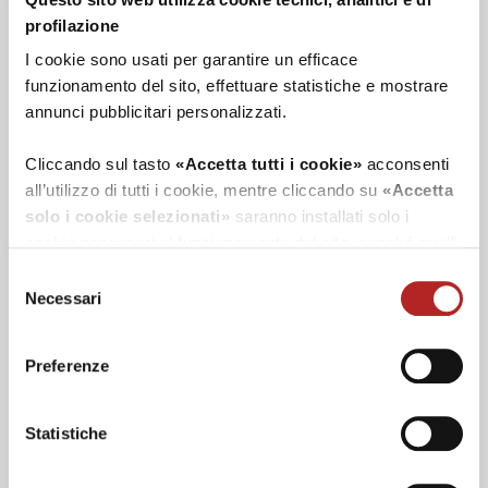
10.05.2026
profilazione
Tutti i castelli di Golosaria
I cookie sono usati per garantire un efficace
funzionamento del sito, effettuare statistiche e mostrare
annunci pubblicitari personalizzati.
Cliccando sul tasto
«Accetta tutti i cookie»
acconsenti
all’utilizzo di tutti i cookie, mentre cliccando su
«Accetta
solo i cookie selezionati»
saranno installati solo i
cookie necessari al funzionamento del sito, nonché quelli
ulteriori eventualmente selezionati dall’utente. Cliccando
Selezione
10.05.2026
su
“Rifiuta i cookie”
, verranno installati solo i cookie
Necessari
del
Olio e Pinzimonio: dove assaggiarli a
tecnici.
consenso
Golosaria
Preferenze
Cliccando su
«Mostra dettagli»
puoi vedere nel dettaglio
i singoli cookie e le terze parti che installano i cookie
tramite il presente sito.
Statistiche
Clicca
qui
per visualizzare l'informativa sulla privacy.