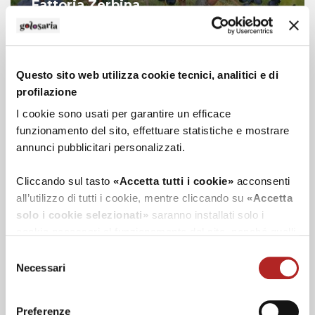
Fattoria Zerbina
Questo sito web utilizza cookie tecnici, analitici e di
profilazione
I cookie sono usati per garantire un efficace
funzionamento del sito, effettuare statistiche e mostrare
annunci pubblicitari personalizzati.
Cliccando sul tasto
«Accetta tutti i cookie»
acconsenti
Fattoria Nicolucci
all’utilizzo di tutti i cookie, mentre cliccando su
«Accetta
solo i cookie selezionati»
saranno installati solo i
cookie necessari al funzionamento del sito, nonché quelli
ulteriori eventualmente selezionati dall’utente. Cliccando
Selezione
su
“Rifiuta i cookie”
, verranno installati solo i cookie
Necessari
del
tecnici.
consenso
Preferenze