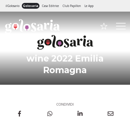
ilGolosario
Golosaria
Casa Editrice
Club Papillon
Le App
wine 2022 Emilia
Romagna
CONDIVIDI