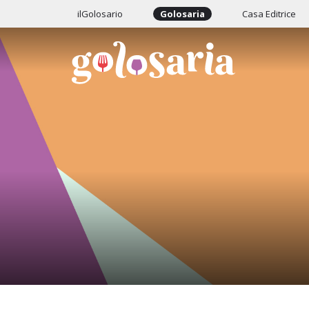
ilGolosario
Golosaria
Casa Editrice